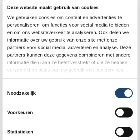
belangrijk jou te wijzen op de rechten die je in het kader van
Deze website maakt gebruik van cookies
de AVG hebt.
We gebruiken cookies om content en advertenties te
personaliseren, om functies voor social media te bieden
a. Recht op inzage (artikel 15 AVG)
en om ons websiteverkeer te analyseren. Ook delen we
informatie over uw gebruik van onze site met onze
Te allen tijde heb je het recht jouw persoonsgegevens op te
partners voor social media, adverteren en analyse. Deze
vragen, die door DutchGamblers zijn verwerkt en bewaard.
partners kunnen deze gegevens combineren met andere
Dit kan middels het sturen van een e-mail naar
informatie die u aan ze heeft verstrekt of die ze hebben
info@dutchgamblers.nl
. Je krijgt dan een duidelijk overzicht
verzameld op basis van uw gebruik van hun services.
van jouw gegevens toegestuurd.
Toestemmingsselectie
b. Recht op rectificatie (artikel 16 AVG)
Noodzakelijk
Kloppen jouw gegevens (die wij in bewaring hebben) niet
meer of zijn deze veranderd? Dan kan DutchGamblers dit
Voorkeuren
aanpassen op jouw verzoek.
Statistieken
c. Recht op overdracht van gegevens