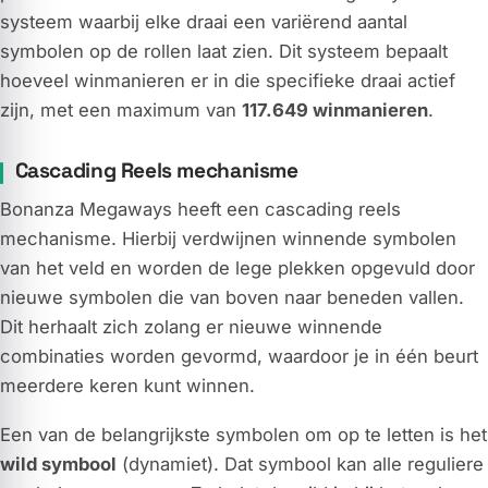
systeem waarbij elke draai een variërend aantal
symbolen op de rollen laat zien. Dit systeem bepaalt
hoeveel winmanieren er in die specifieke draai actief
zijn, met een maximum van
117.649 winmanieren
.
Cascading Reels mechanisme
Bonanza Megaways heeft een cascading reels
mechanisme. Hierbij verdwijnen winnende symbolen
van het veld en worden de lege plekken opgevuld door
nieuwe symbolen die van boven naar beneden vallen.
Dit herhaalt zich zolang er nieuwe winnende
combinaties worden gevormd, waardoor je in één beurt
meerdere keren kunt winnen.
Een van de belangrijkste symbolen om op te letten is het
wild symbool
(dynamiet). Dat symbool kan alle reguliere