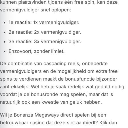
kunnen plaatsvinden tijdens één free spin, kan deze
vermenigvuldiger snel oplopen:
1e reactie: 1x vermenigvuldiger.
2e reactie: 2x vermenigvuldiger.
3e reactie: 3x vermenigvuldiger.
Enzovoort, zonder limiet.
De combinatie van cascading reels, onbeperkte
vermenigvuldigers en de mogelijkheid om extra free
spins te verdienen maakt de bonusfunctie bijzonder
aantrekkelijk. Wel heb je vaak redelijk wat geduld nodig
voordat je de bonusronde mag spelen, maar dat is
natuurlijk ook een kwestie van geluk hebben.
Wil je Bonanza Megaways direct spelen bij een
betrouwbaar casino dat deze slot aanbiedt? Klik dan