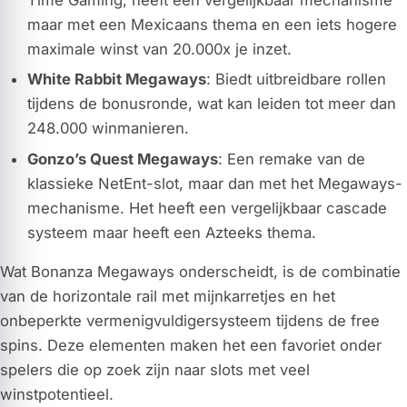
Time Gaming, heeft een vergelijkbaar mechanisme
maar met een Mexicaans thema en een iets hogere
maximale winst van 20.000x je inzet.
White Rabbit Megaways
: Biedt uitbreidbare rollen
tijdens de bonusronde, wat kan leiden tot meer dan
248.000 winmanieren.
Gonzo’s Quest Megaways
: Een remake van de
klassieke NetEnt-slot, maar dan met het Megaways-
mechanisme. Het heeft een vergelijkbaar cascade
systeem maar heeft een Azteeks thema.
Wat Bonanza Megaways onderscheidt, is de combinatie
van de horizontale rail met mijnkarretjes en het
onbeperkte vermenigvuldigersysteem tijdens de free
spins. Deze elementen maken het een favoriet onder
spelers die op zoek zijn naar slots met veel
winstpotentieel.