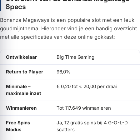
Specs
Bonanza Megaways is een populaire slot met een leuk
goudmijnthema. Hieronder vind je een handig overzicht
met alle specificaties van deze online gokkast:
Ontwikkelaar
Big Time Gaming
Return to Player
96,0%
Minimale –
€ 0,20 tot € 20,00 per draai
maximale inzet
Winmanieren
Tot 117.649 winmanieren
Free Spins
Ja, 12 gratis spins bij 4 G-O-L-D
Modus
scatters