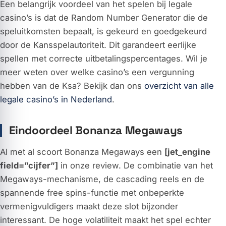
Een belangrijk voordeel van het spelen bij legale
casino’s is dat de Random Number Generator die de
speluitkomsten bepaalt, is gekeurd en goedgekeurd
door de Kansspelautoriteit. Dit garandeert eerlijke
spellen met correcte uitbetalingspercentages. Wil je
meer weten over welke casino’s een vergunning
hebben van de Ksa? Bekijk dan ons
overzicht van alle
legale casino’s in Nederland
.
Eindoordeel Bonanza Megaways
Al met al scoort Bonanza Megaways een
[jet_engine
field=”cijfer”]
in onze review. De combinatie van het
Megaways-mechanisme, de cascading reels en de
spannende free spins-functie met onbeperkte
vermenigvuldigers maakt deze slot bijzonder
interessant. De hoge volatiliteit maakt het spel echter