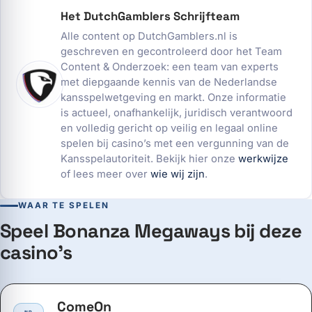
Het DutchGamblers Schrijfteam
Alle content op DutchGamblers.nl is
geschreven en gecontroleerd door het Team
Content & Onderzoek: een team van experts
met diepgaande kennis van de Nederlandse
kansspelwetgeving en markt. Onze informatie
is actueel, onafhankelijk, juridisch verantwoord
en volledig gericht op veilig en legaal online
spelen bij casino’s met een vergunning van de
Kansspelautoriteit. Bekijk hier onze
werkwijze
of lees meer over
wie wij zijn
.
WAAR TE SPELEN
Speel Bonanza Megaways bij deze
casino's
ComeOn