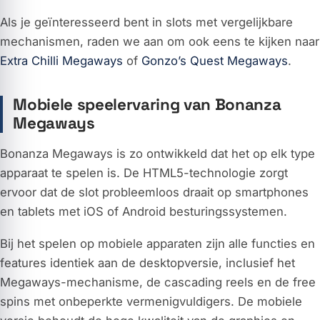
Als je geïnteresseerd bent in slots met vergelijkbare
mechanismen, raden we aan om ook eens te kijken naar
Extra Chilli Megaways
of
Gonzo’s Quest Megaways
.
Mobiele speelervaring van Bonanza
Megaways
Bonanza Megaways is zo ontwikkeld dat het op elk type
apparaat te spelen is. De HTML5-technologie zorgt
ervoor dat de slot probleemloos draait op smartphones
en tablets met iOS of Android besturingssystemen.
Bij het spelen op mobiele apparaten zijn alle functies en
features identiek aan de desktopversie, inclusief het
Megaways-mechanisme, de cascading reels en de free
spins met onbeperkte vermenigvuldigers. De mobiele