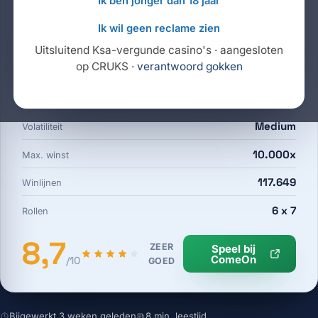
Ik ben jonger dan 18 jaar
117.649 winmanieren
Ik wil geen reclame zien
Onbeperkte win-vermenigvuldigers
Uitsluitend Ksa-vergunde casino's · aangesloten
Innovatief cascading reels systeem
op CRUKS ·
verantwoord gokken
96,00%
RTP
Medium
Volatiliteit
10.000x
Max. winst
117.649
Winlijnen
6 x 7
Rollen
8,7
ZEER
Speel bij
ComeOn
/10
GOED
Bijgewerkt 3 weken geleden
8 min. leestijd