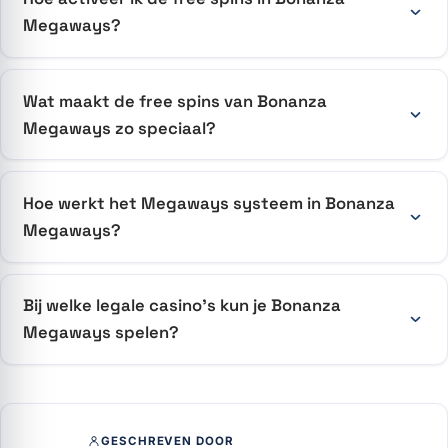
Megaways?
Wat maakt de free spins van Bonanza
Megaways zo speciaal?
Hoe werkt het Megaways systeem in Bonanza
Megaways?
Bij welke legale casino’s kun je Bonanza
Megaways spelen?
GESCHREVEN DOOR