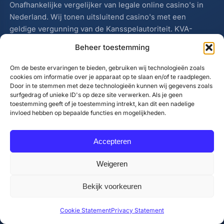
Onafhankelijke vergelijker van legale online casino's in
Nederland. Wij tonen uitsluitend casino's met een
geldige vergunning van de Kansspelautoriteit. KVA-
gecertificeerd.
Beheer toestemming
info@dutchgamblers.nl
Om de beste ervaringen te bieden, gebruiken wij technologieën zoals
cookies om informatie over je apparaat op te slaan en/of te raadplegen.
@dutchgamblers
Door in te stemmen met deze technologieën kunnen wij gegevens zoals
surfgedrag of unieke ID's op deze site verwerken. Als je geen
toestemming geeft of je toestemming intrekt, kan dit een nadelige
OVER DUTCHGAMBLERS
invloed hebben op bepaalde functies en mogelijkheden.
Over ons
Accepteren
Contact
Weigeren
Disclaimers
Privacy Statement
Bekijk voorkeuren
Cookie Statement
Cookie Statement
Privacy Statement
Compliance Statement