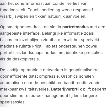
aan het schermformaat aan zonder verlies van
functionaliteit. Touch-bediening werkt responsief
waarbij swipen en tikken natuurlijk aanvoelen.
Op smartphones draait de slot in
portretmodus
met een
aangepaste interface. Belangrijke informatie zoals
balans en inzet blijven zichtbaar terwijl het speelveld
maximale ruimte krijgt. Tablets ondersteunen zowel
portret- als landschapsmodus met identieke prestaties
als de desktopversie.
De laadtijd op mobiele netwerken is geoptimaliseerd
door efficiënte datacompressie. Graphics schalen
automatisch naar de beschikbare bandbreedte zonder
merkbaar kwaliteitsverlies.
Batterijverbruik
blijft beperkt
door slimme resource-management tijdens langere
speelsessies.