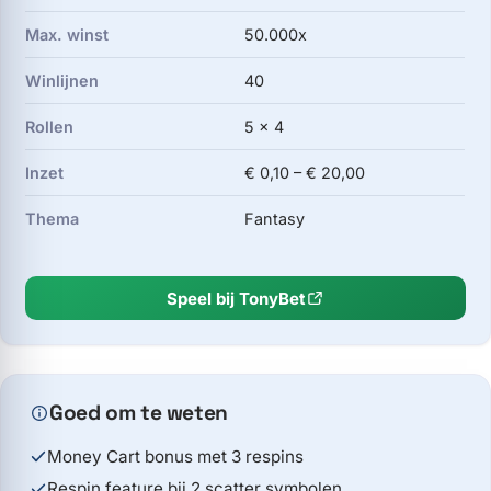
Max. winst
50.000x
Winlijnen
40
Rollen
5 x 4
Inzet
€ 0,10 – € 20,00
Thema
Fantasy
Speel bij TonyBet
Goed om te weten
Money Cart bonus met 3 respins
Respin feature bij 2 scatter symbolen