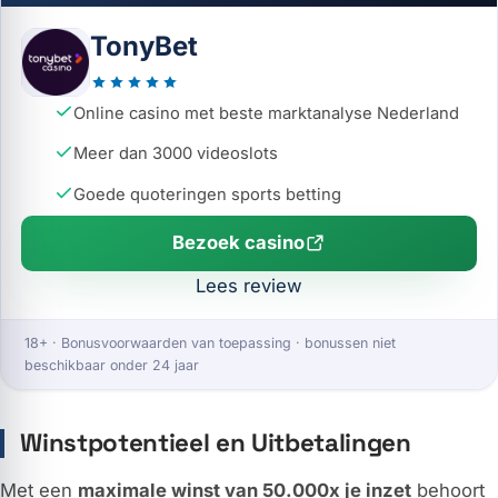
TonyBet
Online casino met beste marktanalyse Nederland
Meer dan 3000 videoslots
Goede quoteringen sports betting
Bezoek casino
Lees review
18+ · Bonusvoorwaarden van toepassing · bonussen niet
beschikbaar onder 24 jaar
Winstpotentieel en Uitbetalingen
Met een
maximale winst van 50.000x je inzet
behoort