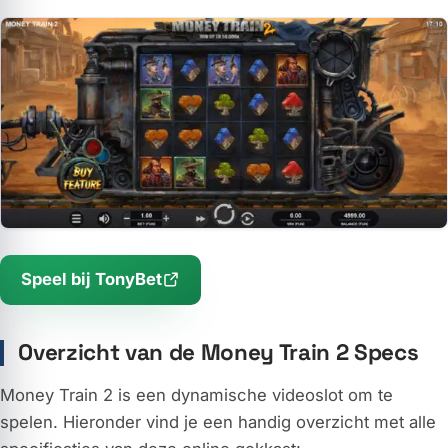
Speel bij TonyBet
Overzicht van de Money Train 2 Specs
Money Train 2 is een dynamische videoslot om te
spelen. Hieronder vind je een handig overzicht met alle