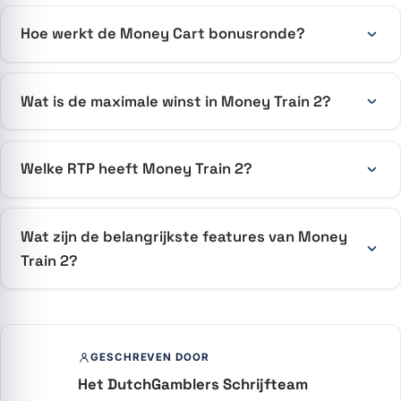
Hoe werkt de Money Cart bonusronde?
Wat is de maximale winst in Money Train 2?
Welke RTP heeft Money Train 2?
Wat zijn de belangrijkste features van Money
Train 2?
GESCHREVEN DOOR
Het DutchGamblers Schrijfteam