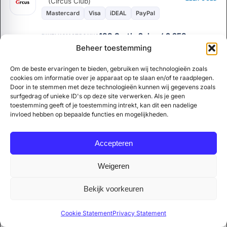
(Circus Club)
Mastercard
Visa
iDEAL
PayPal
100 Gratis Spins / € 250
WELKOMSTBONUS
Beheer toestemming
Bezoek casino
Lees review
Om de beste ervaringen te bieden, gebruiken wij technologieën zoals
cookies om informatie over je apparaat op te slaan en/of te raadplegen.
Door in te stemmen met deze technologieën kunnen wij gegevens zoals
surfgedrag of unieke ID's op deze site verwerken. Als je geen
toestemming geeft of je toestemming intrekt, kan dit een nadelige
BetMGM
invloed hebben op bepaalde functies en mogelijkheden.
NR
6
Ksa-vergund sinds 2023
8,7
Valt onder MGM Resorts - grootste
/10
Accepteren
gokbedrijf wereldwijd
ZEER GOED
Vaak heel veel Free Spins
Weigeren
iDEAL
Bekijk voorkeuren
1500 Gratis Spins
WELKOMSTBONUS
Cookie Statement
Privacy Statement
Bezoek casino
Lees review