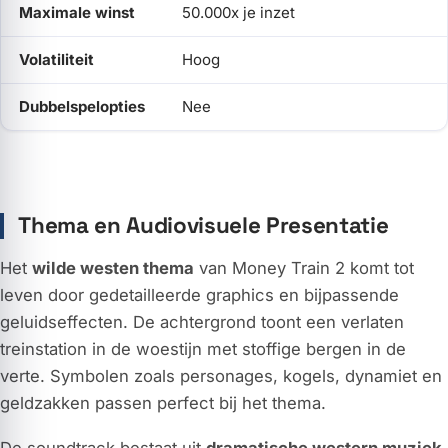
Maximale winst
50.000x je inzet
Volatiliteit
Hoog
Dubbelspelopties
Nee
Thema en Audiovisuele Presentatie
Het
wilde westen thema
van Money Train 2 komt tot
leven door gedetailleerde graphics en bijpassende
geluidseffecten. De achtergrond toont een verlaten
treinstation in de woestijn met stoffige bergen in de
verte. Symbolen zoals personages, kogels, dynamiet en
geldzakken passen perfect bij het thema.
De soundtrack bestaat uit
dramatische western muziek