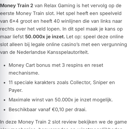
Money Train 2
van Relax Gaming is het vervolg op de
eerste Money Train slot. Het spel heeft een speelveld
van 6×4 groot en heeft 40 winlijnen die van links naar
rechts over het veld lopen. In dit spel maak je kans op
maar liefst
50.000x je inzet.
Let op: speel deze online
slot alleen bij legale online casino’s met een vergunning
van de Nederlandse Kansspelautoriteit.
Money Cart bonus met 3 respins en reset
mechanisme.
11 speciale karakters zoals Collector, Sniper en
Payer.
Maximale winst van 50.000x je inzet mogelijk.
Beschikbaar vanaf €0,10 per draai.
In deze Money Train 2 slot review bekijken we de game