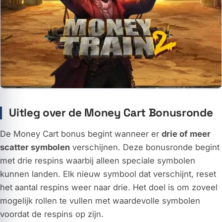
Uitleg over de Money Cart Bonusronde
De Money Cart bonus begint wanneer er
drie of meer
scatter symbolen
verschijnen. Deze bonusronde begint
met drie respins waarbij alleen speciale symbolen
kunnen landen. Elk nieuw symbool dat verschijnt, reset
het aantal respins weer naar drie. Het doel is om zoveel
mogelijk rollen te vullen met waardevolle symbolen
voordat de respins op zijn.