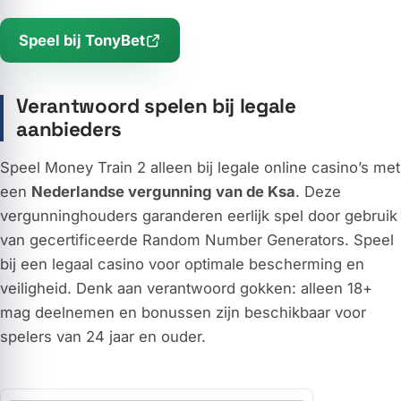
Speel bij TonyBet
Verantwoord spelen bij legale
aanbieders
Speel Money Train 2 alleen bij legale online casino’s met
een
Nederlandse vergunning van de Ksa
. Deze
vergunninghouders garanderen eerlijk spel door gebruik
van gecertificeerde Random Number Generators. Speel
bij een legaal casino voor optimale bescherming en
veiligheid. Denk aan verantwoord gokken: alleen 18+
mag deelnemen en bonussen zijn beschikbaar voor
spelers van 24 jaar en ouder.