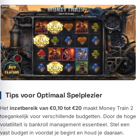
Tips voor Optimaal Spelplezier
Het
inzetbereik van €0,10 tot €20
maakt Money Train 2
toegankelijk voor verschillende budgetten. Door de hoge
volatiliteit is bankroll management essentieel. Stel een
vast budget in voordat je begint en houd je daaraan.