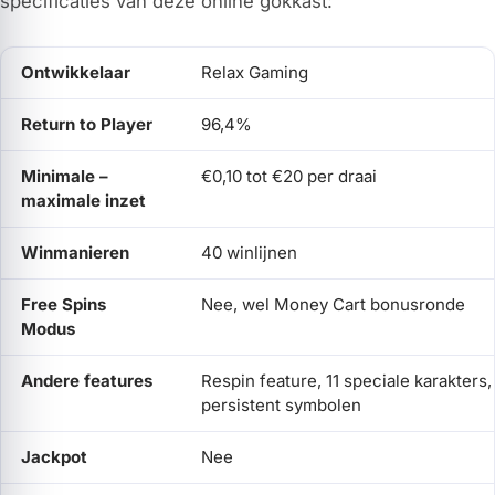
specificaties van deze online gokkast:
Ontwikkelaar
Relax Gaming
Return to Player
96,4%
Minimale –
€0,10 tot €20 per draai
maximale inzet
Winmanieren
40 winlijnen
Free Spins
Nee, wel Money Cart bonusronde
Modus
Andere features
Respin feature, 11 speciale karakters,
persistent symbolen
Jackpot
Nee