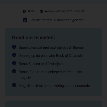
8 min.
Review live sinds: 25-02-2022
Laatste update: 9 maanden geleden
Goed om te weten:
Speelautomaat met oud Egyptisch thema
Vervolg op de populaire Book of Dead slot
Benut 5 rollen en 10 winlijnen
Bonus feature met onbeperkte free spins
mogelijk
Mogelijkheid tot heractivering van bonusronde