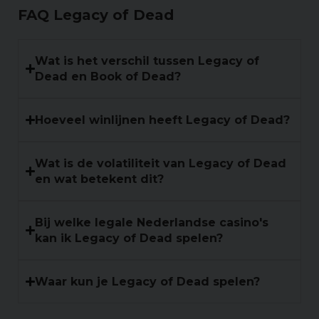
FAQ Legacy of Dead
Wat is het verschil tussen Legacy of
Dead en Book of Dead?
Hoeveel winlijnen heeft Legacy of Dead?
Wat is de volatiliteit van Legacy of Dead
en wat betekent dit?
Bij welke legale Nederlandse casino's
kan ik Legacy of Dead spelen?
Waar kun je Legacy of Dead spelen?