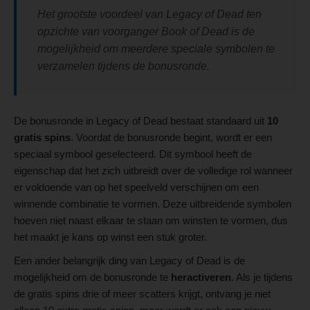
Het grootste voordeel van Legacy of Dead ten
opzichte van voorganger Book of Dead is de
mogelijkheid om meerdere speciale symbolen te
verzamelen tijdens de bonusronde.
De bonusronde in Legacy of Dead bestaat standaard uit
10
gratis spins
. Voordat de bonusronde begint, wordt er een
speciaal symbool geselecteerd. Dit symbool heeft de
eigenschap dat het zich uitbreidt over de volledige rol wanneer
er voldoende van op het speelveld verschijnen om een
winnende combinatie te vormen. Deze uitbreidende symbolen
hoeven niet naast elkaar te staan om winsten te vormen, dus
het maakt je kans op winst een stuk groter.
Een ander belangrijk ding van Legacy of Dead is de
mogelijkheid om de bonusronde te
heractiveren
. Als je tijdens
de gratis spins drie of meer scatters krijgt, ontvang je niet