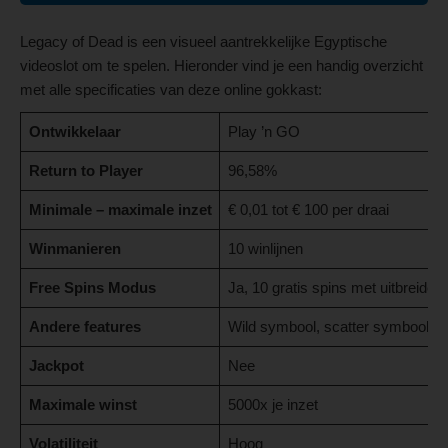
Legacy of Dead is een visueel aantrekkelijke Egyptische
videoslot om te spelen. Hieronder vind je een handig overzicht
met alle specificaties van deze online gokkast:
Ontwikkelaar
Play ’n GO
Return to Player
96,58%
Minimale – maximale inzet
€ 0,01 tot € 100 per draai
Winmanieren
10 winlijnen
Free Spins Modus
Ja, 10 gratis spins met uitbreide
Andere features
Wild symbool, scatter symbool, u
Jackpot
Nee
Maximale winst
5000x je inzet
Volatiliteit
Hoog