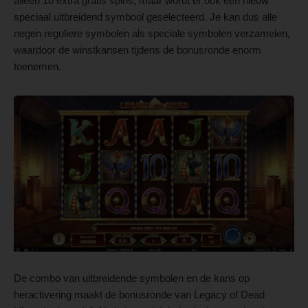
alleen 10 extra gratis spins, maar wordt er ook een nieuw
speciaal uitbreidend symbool geselecteerd. Je kan dus alle
negen reguliere symbolen als speciale symbolen verzamelen,
waardoor de winstkansen tijdens de bonusronde enorm
toenemen.
De combo van uitbreidende symbolen en de kans op
heractivering maakt de bonusronde van Legacy of Dead