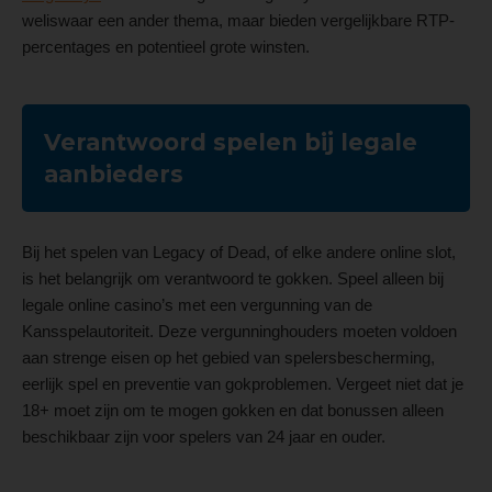
weliswaar een ander thema, maar bieden vergelijkbare RTP-
percentages en potentieel grote winsten.
Verantwoord spelen bij legale
aanbieders
Bij het spelen van Legacy of Dead, of elke andere online slot,
is het belangrijk om verantwoord te gokken. Speel alleen bij
legale online casino’s met een vergunning van de
Kansspelautoriteit. Deze vergunninghouders moeten voldoen
aan strenge eisen op het gebied van spelersbescherming,
eerlijk spel en preventie van gokproblemen. Vergeet niet dat je
18+ moet zijn om te mogen gokken en dat bonussen alleen
beschikbaar zijn voor spelers van 24 jaar en ouder.