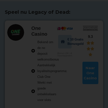
Speel nu Legacy of Dead:
One
Casino
9.3
€ 10 Gratis
Bekend om
Bonusgeld
de no
deposit
Bonus 24+ &
Voorwaarden
welkomstbonus
Aantrekkelijk
Naar
loyaliteitsprogramma:
One
Club One
Casino
Werkt met
goede
ontwikkelaars
voor slots