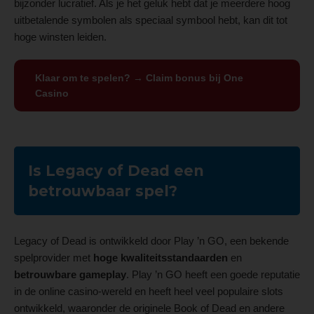
bijzonder lucratief. Als je het geluk hebt dat je meerdere hoog
uitbetalende symbolen als speciaal symbool hebt, kan dit tot
hoge winsten leiden.
Klaar om te spelen? → Claim bonus bij One
Casino
Is Legacy of Dead een
betrouwbaar spel?
Legacy of Dead is ontwikkeld door Play ’n GO, een bekende
spelprovider met
hoge kwaliteitsstandaarden
en
betrouwbare gameplay
. Play ’n GO heeft een goede reputatie
in de online casino-wereld en heeft heel veel populaire slots
ontwikkeld, waaronder de originele Book of Dead en andere