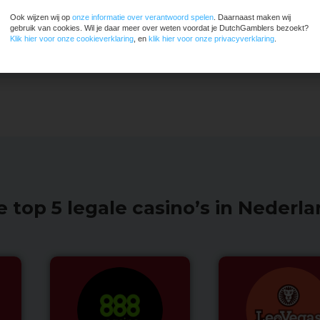
 onafhankelijk, juridisch verantwoord en volledig gericht op veilig en
Ook wijzen wij op
onze informatie over verantwoord spelen
. Daarnaast maken wij
 met een vergunning van de Kansspelautoriteit. Bekijk hier onze
gebruik van cookies. Wil je daar meer over weten voordat je DutchGamblers bezoekt?
Klik hier voor onze cookieverklaring
, en
klik hier voor onze privacyverklaring
.
ij zijn
.
 top 5 legale casino’s in Nederla