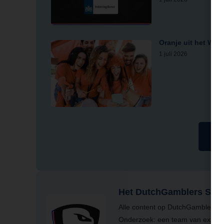
Oranje uit het WK?
1 juli 2026
Het DutchGamblers Schr
Alle content op DutchGamblers.n
Onderzoek: een team van expert