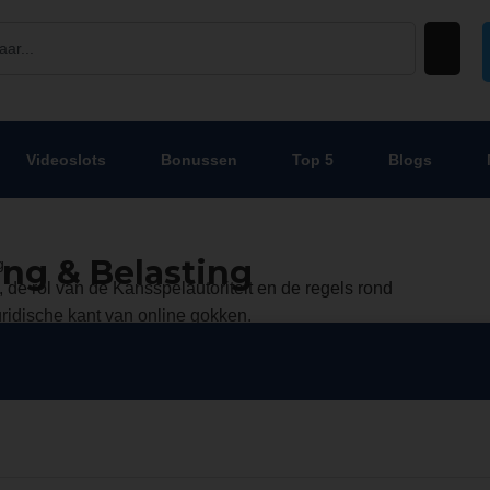
Videoslots
Bonussen
Top 5
Blogs
ng & Belasting
g
de rol van de Kansspelautoriteit en de regels rond
uridische kant van online gokken.