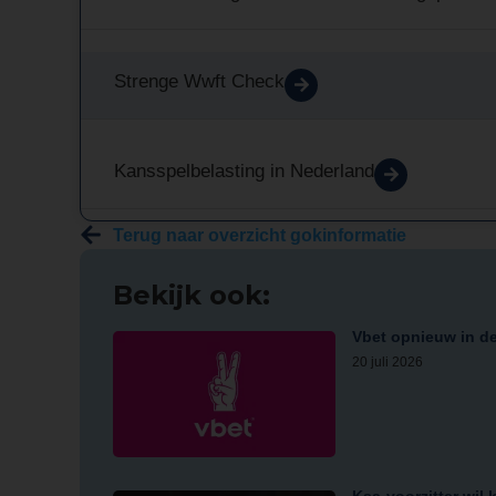
Strenge Wwft Check
Kansspelbelasting in Nederland
Terug naar overzicht gokinformatie
Bekijk ook:
Vbet opnieuw in d
20 juli 2026
Ksa-voorzitter wil