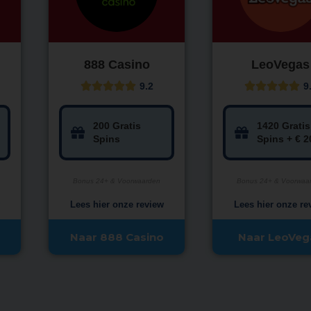
888 Casino
LeoVegas










9.2
9
200 Gratis
1420 Gratis
Spins
Spins + € 2
Bonus 24+ & Voorwaarden
Bonus 24+ & Voorwaa
Lees hier onze review
Lees hier onze re
Naar 888 Casino
Naar LeoVeg