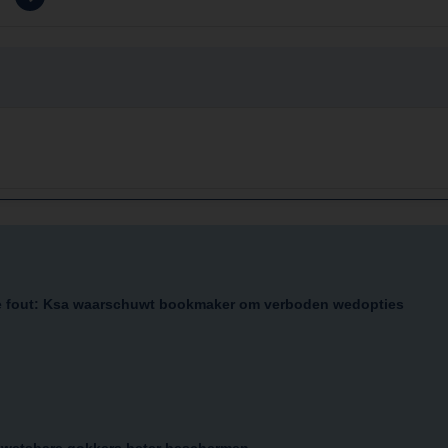
e fout: Ksa waarschuwt bookmaker om verboden wedopties
 kwetsbare gokkers beter beschermen