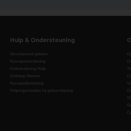
Hulp & Ondersteuning
O
Verantwoord gokken
On
Kansspelverslaving
Ov
Gokverslaving Hulp
To
Gokstop Nemen
C
Kansspelbelasting
Vi
Hulporganisaties bij gokverslaving
On
10
Go
Ca