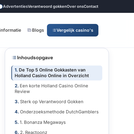
Advertenties
Verantwoord gokken
Over ons
Contact
informatie
Blogs
Vergelijk casino's
Inhoudsopgave
De Top 5 Online Gokkasten van
Holland Casino Online in Overzicht
Een korte Holland Casino Online
Review
Sterk op Verantwoord Gokken
Onderzoeksmethode DutchGamblers
1. Bonanza Megaways
2. Reactoonz