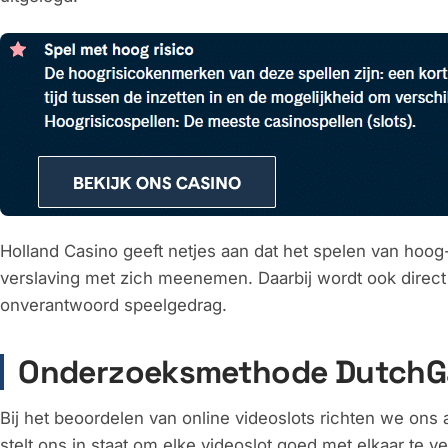
Holland Casino geeft netjes aan dat het spelen van hoog-
verslaving met zich meenemen. Daarbij wordt ook direct
onverantwoord speelgedrag.
Onderzoeksmethode DutchG
Bij het beoordelen van online videoslots richten we ons a
stelt ons in staat om elke videoslot goed met elkaar te