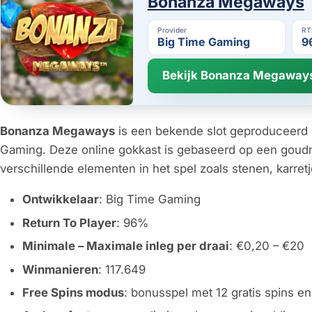
Bonanza Megaways
Provider
RT
Big Time Gaming
9
Bekijk Bonanza Megaway
Bonanza Megaways
is een bekende slot geproduceerd 
Gaming. Deze online gokkast is gebaseerd op een goudmi
verschillende elementen in het spel zoals stenen, karre
Ontwikkelaar
: Big Time Gaming
Return To Player
: 96%
Minimale – Maximale inleg per draai
: €0,20 – €20
Winmanieren
: 117.649
Free Spins modus
: bonusspel met 12 gratis spins en 