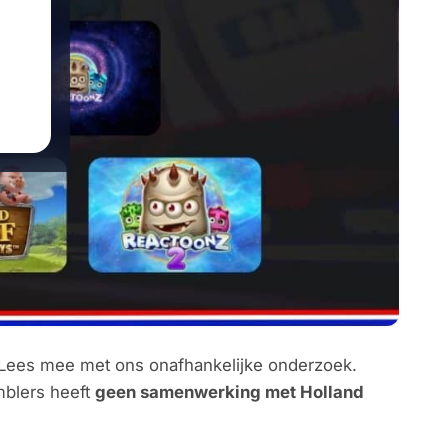
Lees mee met ons onafhankelijke onderzoek.
mblers heeft
geen samenwerking met Holland