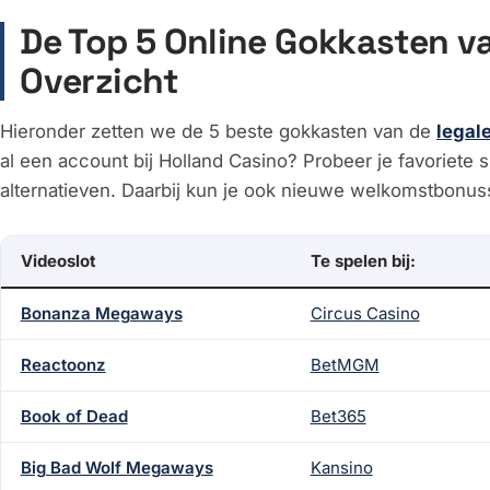
De Top 5 Online Gokkasten va
Overzicht
Hieronder zetten we de 5 beste gokkasten van de
legal
al een account bij Holland Casino? Probeer je favoriete
alternatieven. Daarbij kun je ook nieuwe welkomstbonu
Videoslot
Te spelen bij:
Bonanza Megaways
Circus Casino
Reactoonz
BetMGM
Book of Dead
Bet365
Big Bad Wolf Megaways
Kansino