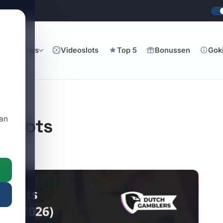
no reviews
Videoslots
Top 5
Bonussen
Gok
van
o Slots
zen