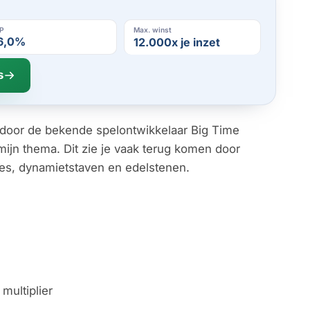
P
Max. winst
6,0%
12.000x je inzet
s
door de bekende spelontwikkelaar Big Time
jn thema. Dit zie je vaak terug komen door
tjes, dynamietstaven en edelstenen.
multiplier