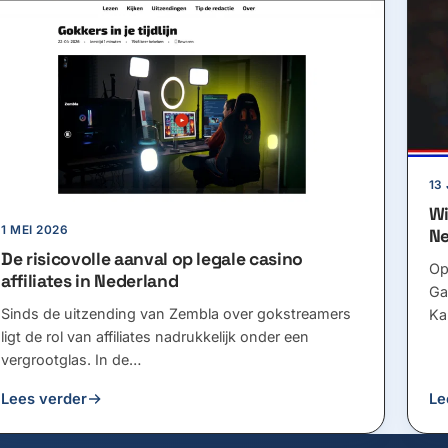
13
Wi
1 MEI 2026
Ne
De risicovolle aanval op legale casino
Op
affiliates in Nederland
Ga
Sinds de uitzending van Zembla over gokstreamers
Ka
ligt de rol van affiliates nadrukkelijk onder een
vergrootglas. In de…
Lees verder
Le