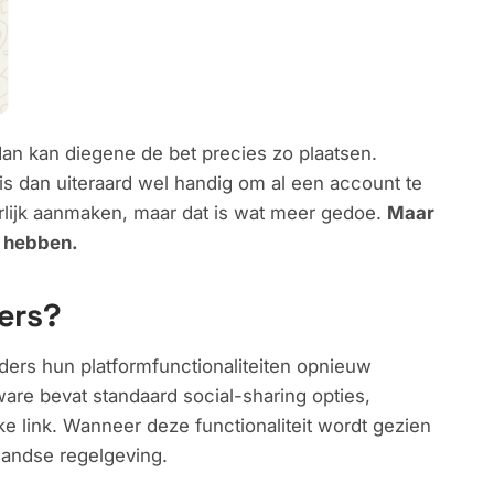
 dan kan diegene de bet precies zo plaatsen.
 is dan uiteraard wel handig om al een account te
urlijk aanmaken, maar dat is wat meer gedoe.
Maar
er hebben.
ers?
ders hun platformfunctionaliteiten opnieuw
are bevat standaard social-sharing opties,
 link. Wanneer deze functionaliteit wordt gezien
rlandse regelgeving.