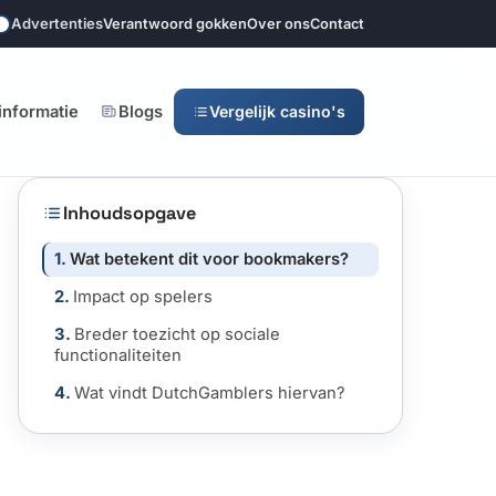
Advertenties
Verantwoord gokken
Over ons
Contact
informatie
Blogs
Vergelijk casino's
Inhoudsopgave
Wat betekent dit voor bookmakers?
Impact op spelers
Breder toezicht op sociale
functionaliteiten
Wat vindt DutchGamblers hiervan?