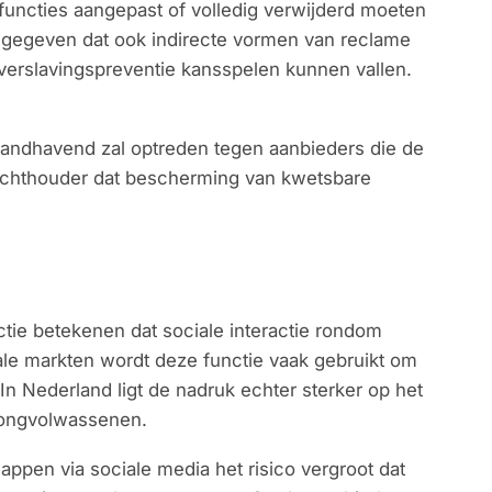
uncties aangepast of volledig verwijderd moeten
angegeven dat ook indirecte vormen van reclame
 verslavingspreventie kansspelen kunnen vallen.
t handhavend zal optreden tegen aanbieders die de
ezichthouder dat bescherming van kwetsbare
ctie betekenen dat sociale interactie rondom
le markten wordt deze functie vaak gebruikt om
In Nederland ligt de nadruk echter sterker op het
 jongvolwassenen.
ppen via sociale media het risico vergroot dat