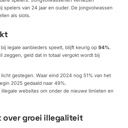
j spelers van 24 jaar en ouder. De jongvolwassen
len als slots.
rkt
 bij legale aanbieders speelt, blijft keurig op
94%
.
l zeggen, geld dat in totaal vergokt wordt bij
s licht gestegen. Waar eind 2024 nog 51% van het
t begin 2025 gedaald naar 49%.
illegale websites om onder de nieuwe limieten en
over groei illegaliteit