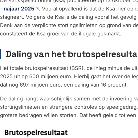
De Kansspelautoriteit (Ksa) publiceerde op 13 oktober 
– najaar 2025
. Vooral opvallend is dat de Ksa hier con
stagneert. Volgens de Ksa is de daling vooral het gevolg
Denk aan de verplichte stortingslimieten op grond van 
constateert de Ksa groei van de illegale gokmarkt.
Daling van het brutospelresulta
Het totale brutospelresultaat (BSR), de inleg minus de ui
2025 uit op 600 miljoen euro. Hierbij gaat het over de l
dat nog 697 miljoen euro, een daling van 16 procent.
De daling hangt waarschijnlijk samen met de invoering 
stortingslimieten en strengere controles op speelgedrag
grotere bedragen willen storten. Dat heeft geleid tot een