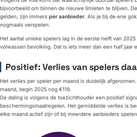
Volgens de Ksa komt dat waarschijnlijk doordat spelers
bijvoorbeeld om binnen de nieuwe limieten te blijven. D
gelden, zijn immers
per aanbieder
. Als je bij de ene gok
nogmaals verspelen.
Het aantal unieke spelers lag in de eerste helft van 20
volwassen bevolking. Dat is iets meer dan een half jaar 
Positief: Verlies van spelers daal
Het verlies per speler per maand is duidelijk afgenome
maand, begin 2025 nog €119.
De daling is volgens de toezichthouder een positief sign
beschermingsmaatregelen. Het gemiddelde verlies is bere
elke maand actief zijn of bij meerdere aanbieders spelen