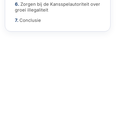
Zorgen bij de Kansspelautoriteit over
groei illegaliteit
Conclusie