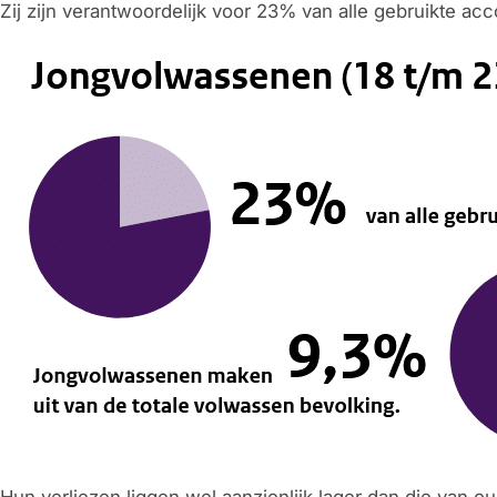
Zij zijn verantwoordelijk voor 23% van alle gebruikte acc
Hun verliezen liggen wel aanzienlijk lager dan die van 