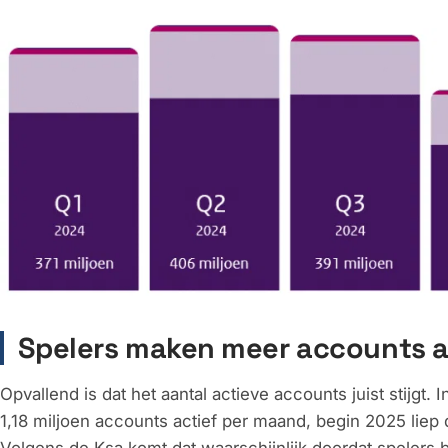
Spelers maken meer accounts a
Opvallend is dat het aantal actieve accounts juist stijgt
1,18 miljoen accounts actief per maand, begin 2025 liep d