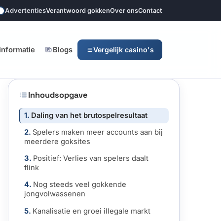
Advertenties
Verantwoord gokken
Over ons
Contact
informatie
Blogs
Vergelijk casino's
Inhoudsopgave
Daling van het brutospelresultaat
Spelers maken meer accounts aan bij
meerdere goksites
Positief: Verlies van spelers daalt
flink
Nog steeds veel gokkende
jongvolwassenen
Kanalisatie en groei illegale markt