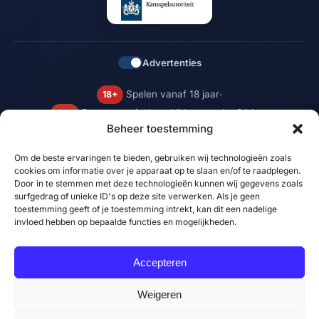
Advertenties
Spelen vanaf 18 jaar
18+
·
Bonussen niet beschikbaar onder 24 jaar
24+
Beheer toestemming
Om de beste ervaringen te bieden, gebruiken wij technologieën zoals
cookies om informatie over je apparaat op te slaan en/of te raadplegen.
© 2026 DutchGamblers.nl, DutchGamblers is een uitgave van De Digitale
Door in te stemmen met deze technologieën kunnen wij gegevens zoals
Redactie (Voorthuizen, KvK 65490177, BTW NL002381851B26).
surfgedrag of unieke ID's op deze site verwerken. Als je geen
Onafhankelijke vergelijkingswebsite voor legale online casino's en GEEN
toestemming geeft of je toestemming intrekt, kan dit een nadelige
online casino. Wij werken samen met legale casino's en kunnen
invloed hebben op bepaalde functies en mogelijkheden.
vergoedingen ontvangen voor doorverwijzingen; wij blijven onafhankelijk
in onze vergelijkingsinformatie. Aangesloten bij het Keurmerk
Verantwoorde Affiliates (KVA) volgens de richtlijnen van de
Accepteren
Kansspelautoriteit. Gokken kan verslavend zijn, stop op tijd. 18+ ·
openovergokken.nl · hands24x7.nl · Bonusaanbiedingen niet beschikbaar
onder 24 jaar.
Weigeren