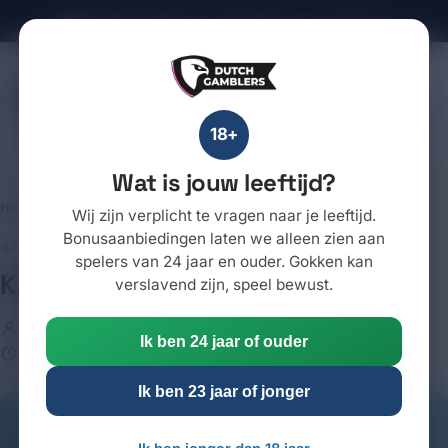
Onafhankelijk & KVA-gecertificeerd · speel bewust
18+
Casino's
18+
Wat is jouw leeftijd?
Home
/
Blogs
/
Nieuwsblogs
Wij zijn verplicht te vragen naar je leeftijd.
Bonusaanbiedingen laten we alleen zien aan
NIEUWSBLOGS
spelers van 24 jaar en ouder. Gokken kan
Kansloos zonder samenwerking
verslavend zijn, speel bewust.
Het DutchGamblers Schrijfteam
21 november 2025
Ik ben 24 jaar of ouder
2 min lezen
Ik ben 23 jaar of jonger