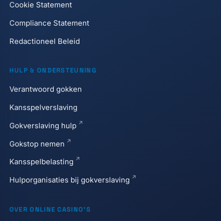
Cookie Statement
Compliance Statement
Redactioneel Beleid
HULP & ONDERSTEUNING
Verantwoord gokken
Kansspelverslaving
Gokverslaving hulp
Gokstop nemen
Kansspelbelasting
Hulporganisaties bij gokverslaving
OVER ONLINE CASINO'S