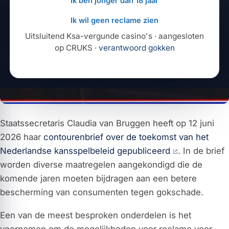
Ik ben jonger dan 18 jaar
Ik wil geen reclame zien
Uitsluitend Ksa-vergunde casino's · aangesloten
op CRUKS ·
verantwoord gokken
Staatssecretaris Claudia van Bruggen heeft op 12 juni
2026 haar
contourenbrief over de toekomst van het
Nederlandse kansspelbeleid gepubliceerd
. In de brief
worden diverse maatregelen aangekondigd die de
komende jaren moeten bijdragen aan een betere
bescherming van consumenten tegen gokschade.
Een van de meest besproken onderdelen is het