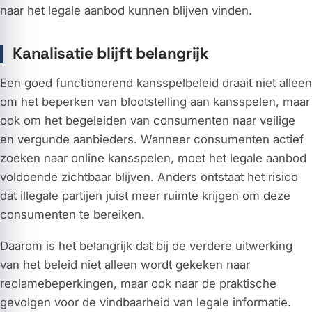
naar het legale aanbod kunnen blijven vinden.
Kanalisatie blijft belangrijk
Een goed functionerend kansspelbeleid draait niet alleen
om het beperken van blootstelling aan kansspelen, maar
ook om het begeleiden van consumenten naar veilige
en vergunde aanbieders. Wanneer consumenten actief
zoeken naar online kansspelen, moet het legale aanbod
voldoende zichtbaar blijven. Anders ontstaat het risico
dat illegale partijen juist meer ruimte krijgen om deze
consumenten te bereiken.
Daarom is het belangrijk dat bij de verdere uitwerking
van het beleid niet alleen wordt gekeken naar
reclamebeperkingen, maar ook naar de praktische
gevolgen voor de vindbaarheid van legale informatie.