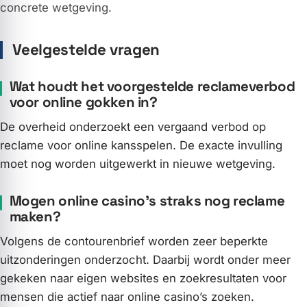
concrete wetgeving.
Veelgestelde vragen
Wat houdt het voorgestelde reclameverbod
voor online gokken in?
De overheid onderzoekt een vergaand verbod op
reclame voor online kansspelen. De exacte invulling
moet nog worden uitgewerkt in nieuwe wetgeving.
Mogen online casino’s straks nog reclame
maken?
Volgens de contourenbrief worden zeer beperkte
uitzonderingen onderzocht. Daarbij wordt onder meer
gekeken naar eigen websites en zoekresultaten voor
mensen die actief naar online casino’s zoeken.