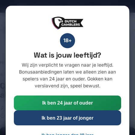
Onafhankelijk & KVA-gecertificeerd · speel bewust
18+
Casino's
18+
Wat is jouw leeftijd?
Home
/
Blogs
/
Nieuwsblogs
Wij zijn verplicht te vragen naar je leeftijd.
Bonusaanbiedingen laten we alleen zien aan
NIEUWSBLOGS
spelers van 24 jaar en ouder. Gokken kan
Contourenbrief laat ruimte voor
verslavend zijn, speel bewust.
affiliates
Ik ben 24 jaar of ouder
Het DutchGamblers Schrijfteam
16 juni 2026
3 min lezen
Ik ben 23 jaar of jonger