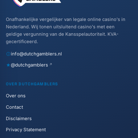
Onafhankelijke vergelijker van legale online casino's in
Nederland. Wij tonen uitsluitend casino's met een
geldige vergunning van de Kansspelautoriteit. KVA-
gecertificeerd.
info@dutchgamblers.nl
@dutchgamblers
OVER DUTCHGAMBLERS
Over ons
Contact
Disclaimers
Privacy Statement