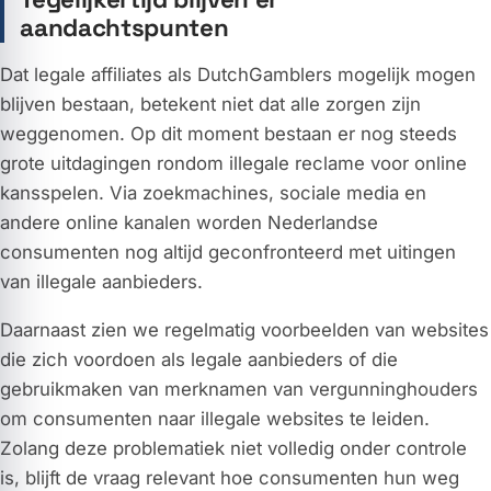
aandachtspunten
Dat legale affiliates als DutchGamblers mogelijk mogen
blijven bestaan, betekent niet dat alle zorgen zijn
weggenomen. Op dit moment bestaan er nog steeds
grote uitdagingen rondom illegale reclame voor online
kansspelen. Via zoekmachines, sociale media en
andere online kanalen worden Nederlandse
consumenten nog altijd geconfronteerd met uitingen
van illegale aanbieders.
Daarnaast zien we regelmatig voorbeelden van websites
die zich voordoen als legale aanbieders of die
gebruikmaken van merknamen van vergunninghouders
om consumenten naar illegale websites te leiden.
Zolang deze problematiek niet volledig onder controle
is, blijft de vraag relevant hoe consumenten hun weg