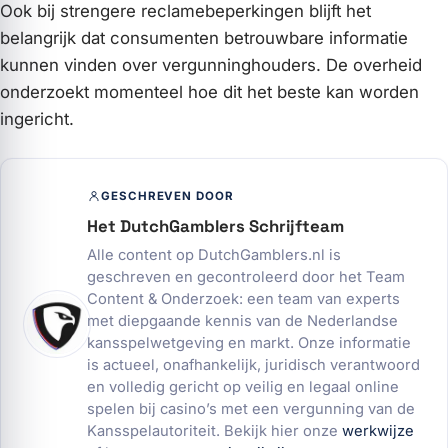
Ook bij strengere reclamebeperkingen blijft het
belangrijk dat consumenten betrouwbare informatie
kunnen vinden over vergunninghouders. De overheid
onderzoekt momenteel hoe dit het beste kan worden
ingericht.
GESCHREVEN DOOR
Het DutchGamblers Schrijfteam
Alle content op DutchGamblers.nl is
geschreven en gecontroleerd door het Team
Content & Onderzoek: een team van experts
met diepgaande kennis van de Nederlandse
kansspelwetgeving en markt. Onze informatie
is actueel, onafhankelijk, juridisch verantwoord
en volledig gericht op veilig en legaal online
spelen bij casino’s met een vergunning van de
Kansspelautoriteit. Bekijk hier onze
werkwijze