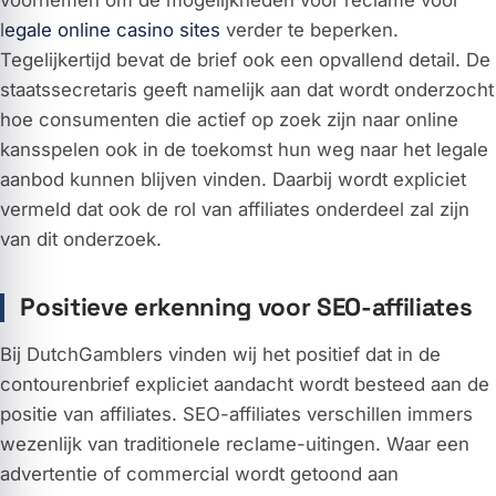
voornemen om de mogelijkheden voor reclame voor
l
egale online casino sites
verder te beperken.
Tegelijkertijd bevat de brief ook een opvallend detail. De
staatssecretaris geeft namelijk aan dat wordt onderzocht
hoe consumenten die actief op zoek zijn naar online
kansspelen ook in de toekomst hun weg naar het legale
aanbod kunnen blijven vinden. Daarbij wordt expliciet
vermeld dat ook de rol van affiliates onderdeel zal zijn
van dit onderzoek.
Positieve erkenning voor SEO-affiliates
Bij DutchGamblers vinden wij het positief dat in de
contourenbrief expliciet aandacht wordt besteed aan de
positie van affiliates. SEO-affiliates verschillen immers
wezenlijk van traditionele reclame-uitingen. Waar een
advertentie of commercial wordt getoond aan