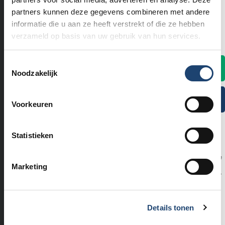
Het DutchGamblers Schrijfteam
9 juni 2026
partners kunnen deze gegevens combineren met andere
Wat is jouw leeftijd?
informatie die u aan ze heeft verstrekt of die ze hebben
verzameld op basis van uw gebruik van hun services.
Wij zijn verplicht te vragen naar je leeftijd.
Toestemmingsselectie
Ik ben 24 jaar of ouder
Noodzakelijk
Ik ben 23 jaar of jonger
Voorkeuren
Ik ben jonger dan 18 jaar
Statistieken
Ik wil geen reclame zien
Ksa benadrukt verbod op live-
Door te bevestigen dat je ouder dan 24 jaar bent op DutchGamblers, erken je dat je
je bewust bent van de risico’s die online gokken met zich meebrengt. Je bevestigt
Marketing
reclame voor weddenschappen
ook dat je op dit moment niet bent uitgesloten van deelname aan online kansspelen.
Vergeet niet, gokken heeft zijn kosten, dus het is belangrijk om op tijd te stoppen.
tijdens WK
Wat kost gokken jou? Stop op tijd, 18+
.
Details tonen
Ook wijzen wij op
onze informatie over verantwoord spelen
. Daarnaast maken wij
Spelers die gebruikmaken van een legale goksite
gebruik van cookies. Wil je daar meer over weten voordat je DutchGamblers