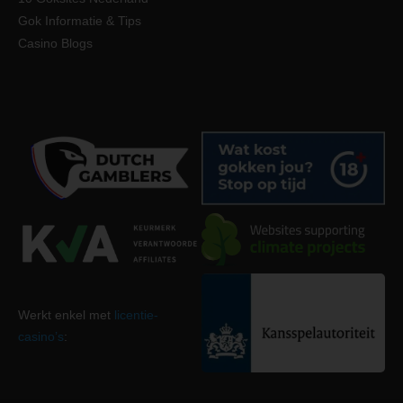
Gok Informatie & Tips
Casino Blogs
Werkt enkel met
licentie-
casino’s
: