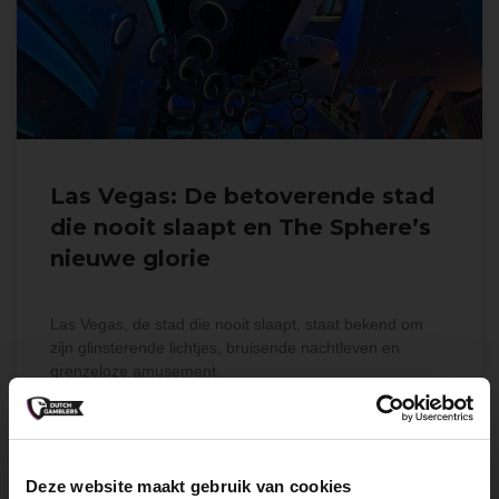
Las Vegas: De betoverende stad
die nooit slaapt en The Sphere’s
nieuwe glorie
Las Vegas, de stad die nooit slaapt, staat bekend om
zijn glinsterende lichtjes, bruisende nachtleven en
grenzeloze amusement.
Bekijk artikel »
Deze website maakt gebruik van cookies
Het DutchGamblers Schrijfteam
20 oktober 2023