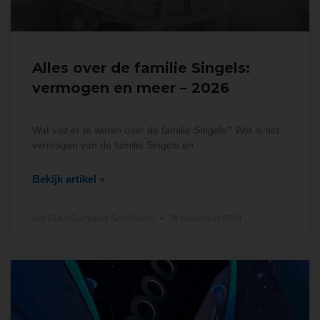
Alles over de familie Singels:
vermogen en meer – 2026
Wat valt er te weten over de familie Singels? Wat is het
vermogen van de familie Singels en
Bekijk artikel »
Het DutchGamblers Schrijfteam
26 november 2024