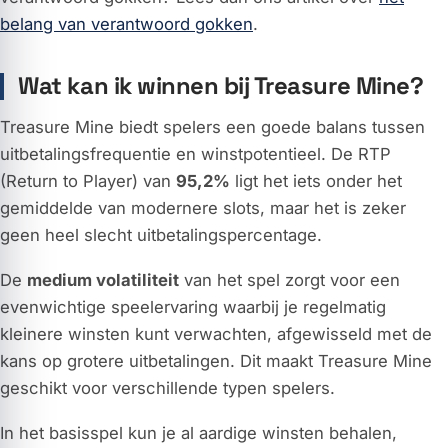
belang van verantwoord gokken
.
Wat kan ik winnen bij Treasure Mine?
Treasure Mine biedt spelers een goede balans tussen
uitbetalingsfrequentie en winstpotentieel. De RTP
(Return to Player) van
95,2%
ligt het iets onder het
gemiddelde van modernere slots, maar het is zeker
geen heel slecht uitbetalingspercentage.
De
medium volatiliteit
van het spel zorgt voor een
evenwichtige speelervaring waarbij je regelmatig
kleinere winsten kunt verwachten, afgewisseld met de
kans op grotere uitbetalingen. Dit maakt Treasure Mine
geschikt voor verschillende typen spelers.
In het basisspel kun je al aardige winsten behalen,