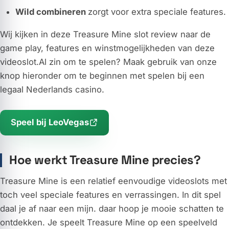
Wild combineren
zorgt voor extra speciale features.
Wij kijken in deze Treasure Mine slot review naar de
game play, features en winstmogelijkheden van deze
videoslot.Al zin om te spelen? Maak gebruik van onze
knop hieronder om te beginnen met spelen bij een
legaal Nederlands casino.
Speel bij LeoVegas
Hoe werkt Treasure Mine precies?
Treasure Mine is een relatief eenvoudige videoslots met
toch veel speciale features en verrassingen. In dit spel
daal je af naar een mijn. daar hoop je mooie schatten te
ontdekken. Je speelt Treasure Mine op een speelveld