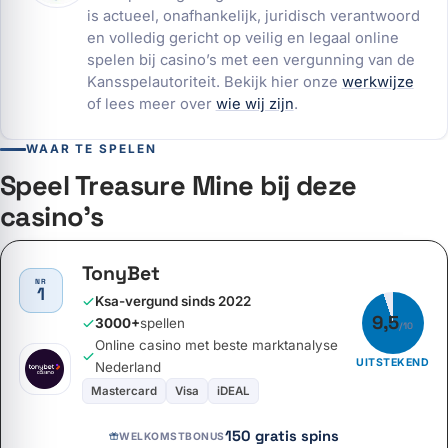
is actueel, onafhankelijk, juridisch verantwoord
en volledig gericht op veilig en legaal online
spelen bij casino’s met een vergunning van de
Kansspelautoriteit. Bekijk hier onze
werkwijze
of lees meer over
wie wij zijn
.
WAAR TE SPELEN
Speel Treasure Mine bij deze
casino's
TonyBet
NR
1
Ksa-vergund sinds 2022
9,5
3000+
spellen
/10
Online casino met beste marktanalyse
UITSTEKEND
Nederland
Mastercard
Visa
iDEAL
150 gratis spins
WELKOMSTBONUS