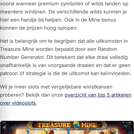
vooral wanneer premium symbolen of wilds landen op
meerdere winlijnen. De verschillende wilds kunnen je
hier een handje bij helpen. Ook in de Mine bonus
kunnen de prijzen hoog oplopen.
Het is belangrijk om te begrijpen dat alle uitkomsten in
Treasure Mine worden bepaald door een Random
Number Generator. Dit betekent dat elke draai volledig
onafhankelijk is van voorgaande draaien en dat er geen
patroon of strategie is die de uitkomst kan beïnvloeden.
Wil je meer slots met vergelijkbare winstkansen
proberen? Bekijk dan onze
overzicht van top 5 artikelen
over videoslots
.