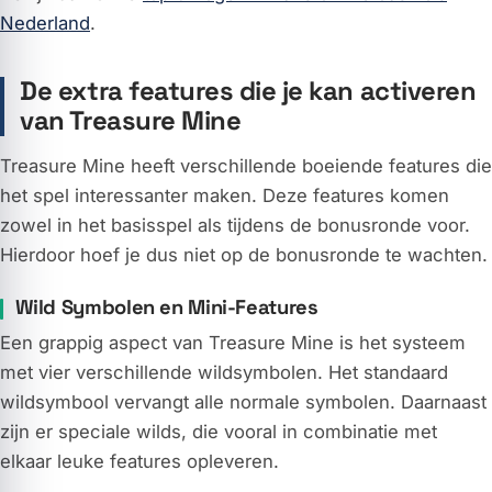
Nederland
.
De extra features die je kan activeren
van Treasure Mine
Treasure Mine heeft verschillende boeiende features die
het spel interessanter maken. Deze features komen
zowel in het basisspel als tijdens de bonusronde voor.
Hierdoor hoef je dus niet op de bonusronde te wachten.
Wild Symbolen en Mini-Features
Een grappig aspect van Treasure Mine is het systeem
met vier verschillende wildsymbolen. Het standaard
wildsymbool vervangt alle normale symbolen. Daarnaast
zijn er speciale wilds, die vooral in combinatie met
elkaar leuke features opleveren.