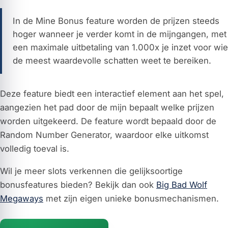
In de Mine Bonus feature worden de prijzen steeds
hoger wanneer je verder komt in de mijngangen, met
een maximale uitbetaling van 1.000x je inzet voor wie
de meest waardevolle schatten weet te bereiken.
Deze feature biedt een interactief element aan het spel,
aangezien het pad door de mijn bepaalt welke prijzen
worden uitgekeerd. De feature wordt bepaald door de
Random Number Generator, waardoor elke uitkomst
volledig toeval is.
Wil je meer slots verkennen die gelijksoortige
bonusfeatures bieden? Bekijk dan ook
Big Bad Wolf
Megaways
met zijn eigen unieke bonusmechanismen.