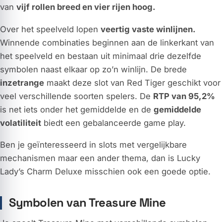
van
vijf rollen breed en vier rijen hoog.
Over het speelveld lopen
veertig vaste winlijnen.
Winnende combinaties beginnen aan de linkerkant van
het speelveld en bestaan uit minimaal drie dezelfde
symbolen naast elkaar op zo’n winlijn. De brede
inzetrange
maakt deze slot van Red Tiger geschikt voor
veel verschillende soorten spelers. De
RTP van 95,2%
is net iets onder het gemiddelde en de
gemiddelde
volatiliteit
biedt een gebalanceerde game play.
Ben je geïnteresseerd in slots met vergelijkbare
mechanismen maar een ander thema, dan is Lucky
Lady’s Charm Deluxe misschien ook een goede optie.
Symbolen van Treasure Mine