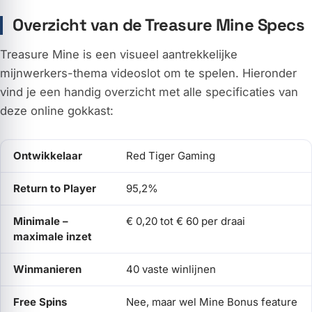
Overzicht van de Treasure Mine Specs
Treasure Mine is een visueel aantrekkelijke
mijnwerkers-thema videoslot om te spelen. Hieronder
vind je een handig overzicht met alle specificaties van
deze online gokkast:
Ontwikkelaar
Red Tiger Gaming
Return to Player
95,2%
Minimale –
€ 0,20 tot € 60 per draai
maximale inzet
Winmanieren
40 vaste winlijnen
Free Spins
Nee, maar wel Mine Bonus feature