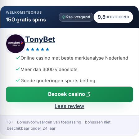
WELKOMSTBONUS
9,5
Ksa-vergund
UITSTEKEND
150 gratis spins
TonyBet
Online casino met beste marktanalyse Nederland
Meer dan 3000 videoslots
Goede quoteringen sports betting
Bezoek casino
Lees review
18+ · Bonusvoorwaarden van toepassing · bonussen niet
beschikbaar onder 24 jaar