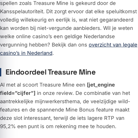
spellen zoals Treasure Mine is gekeurd door de
Kansspelautoriteit. Dit zorgt ervoor dat elke speluitkomst
volledig willekeurig en eerlijk is, wat niet gegarandeerd
kan worden bij niet-vergunde aanbieders. Wil je weten
welke online casino’s een geldige Nederlandse
vergunning hebben? Bekijk dan ons
overzicht van legale
casino’s in Nederland
.
Eindoordeel Treasure Mine
Al met al scoort Treasure Mine een
[jet_engine
field=”cijfer”]
in onze review. De combinatie van het
aantrekkelijke mijnwerkersthema, de veelzijdige wild-
features en de spannende Mine Bonus feature maakt
deze slot interessant, terwijl de iets lagere RTP van
95,2% een punt is om rekening mee te houden.