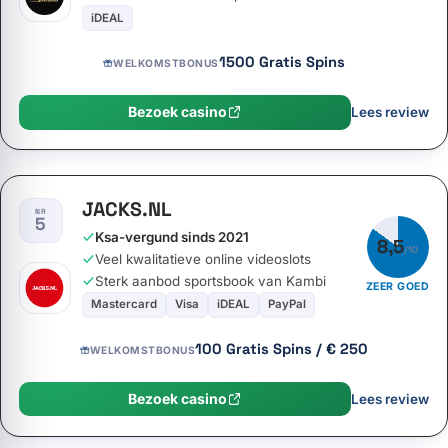
iDEAL
1500 Gratis Spins
WELKOMSTBONUS
Bezoek casino
Lees review
JACKS.NL
NR
5
Ksa-vergund sinds 2021
8,5
/10
Veel kwalitatieve online videoslots
Sterk aanbod sportsbook van Kambi
ZEER GOED
Mastercard
Visa
iDEAL
PayPal
100 Gratis Spins / € 250
WELKOMSTBONUS
Bezoek casino
Lees review