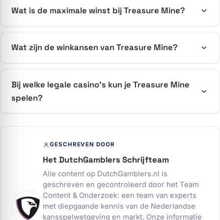
Wat is de maximale winst bij Treasure Mine?
Wat zijn de winkansen van Treasure Mine?
Bij welke legale casino’s kun je Treasure Mine
spelen?
GESCHREVEN DOOR
Het DutchGamblers Schrijfteam
Alle content op DutchGamblers.nl is
geschreven en gecontroleerd door het Team
Content & Onderzoek: een team van experts
met diepgaande kennis van de Nederlandse
kansspelwetgeving en markt. Onze informatie