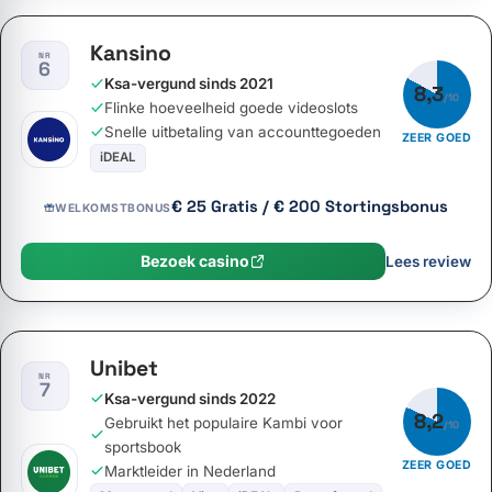
Kansino
NR
6
Ksa-vergund sinds 2021
8,3
/10
Flinke hoeveelheid goede videoslots
Snelle uitbetaling van accounttegoeden
ZEER GOED
iDEAL
€ 25 Gratis / € 200 Stortingsbonus
WELKOMSTBONUS
Bezoek casino
Lees review
Unibet
NR
7
Ksa-vergund sinds 2022
8,2
Gebruikt het populaire Kambi voor
/10
sportsbook
ZEER GOED
Marktleider in Nederland