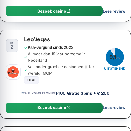
Bezoek casino
Lees review
LeoVegas
NR
2
Ksa-vergund sinds 2023
Al meer dan 15 jaar beroemd in
9,1
/10
Nederland
Valt onder grootste casinobedrijf ter
UITSTEKEND
wereld: MGM
iDEAL
1400 Gratis Spins + € 200
WELKOMSTBONUS
Bezoek casino
Lees review