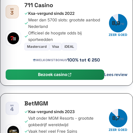
711 Casino
NR
3
Ksa-vergund sinds 2022
Meer dan 5700 slots: grootste aanbod
8,9
/10
Nederland
Officieel de hoogste odds bij
ZEER GOED
sportwedden
Mastercard
Visa
iDEAL
100% tot € 250
WELKOMSTBONUS
Bezoek casino
Lees review
BetMGM
NR
4
Ksa-vergund sinds 2023
8,7
Valt onder MGM Resorts - grootste
/10
gokbedrijf wereldwijd
ZEER GOED
Vaak heel veel Free Spins