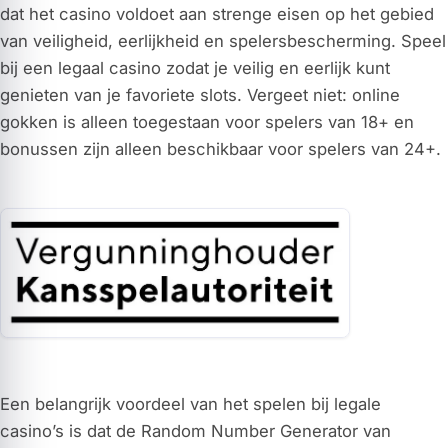
dat het casino voldoet aan strenge eisen op het gebied
van veiligheid, eerlijkheid en spelersbescherming. Speel
bij een legaal casino zodat je veilig en eerlijk kunt
genieten van je favoriete slots. Vergeet niet: online
gokken is alleen toegestaan voor spelers van 18+ en
bonussen zijn alleen beschikbaar voor spelers van 24+.
Een belangrijk voordeel van het spelen bij legale
casino’s is dat de Random Number Generator van