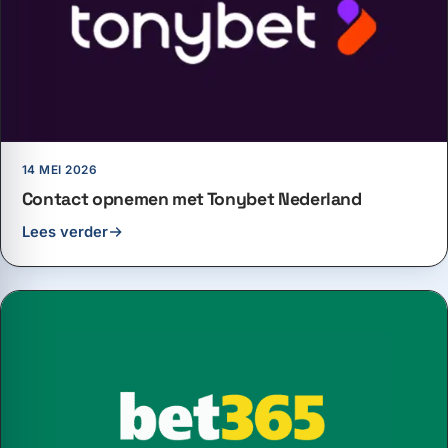
14 MEI 2026
Contact opnemen met Tonybet Nederland
Lees verder