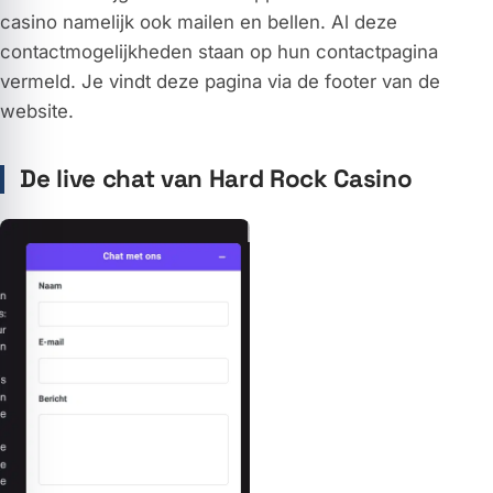
casino namelijk ook mailen en bellen. Al deze
contactmogelijkheden staan op hun contactpagina
vermeld. Je vindt deze pagina via de footer van de
website.
De live chat van Hard Rock Casino