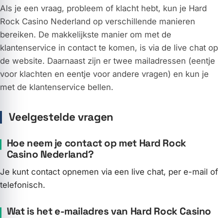
Als je een vraag, probleem of klacht hebt, kun je Hard
Rock Casino Nederland op verschillende manieren
bereiken. De makkelijkste manier om met de
klantenservice in contact te komen, is via de live chat op
de website. Daarnaast zijn er twee mailadressen (eentje
voor klachten en eentje voor andere vragen) en kun je
met de klantenservice bellen.
Veelgestelde vragen
Hoe neem je contact op met Hard Rock
Casino Nederland?
Je kunt contact opnemen via een live chat, per e-mail of
telefonisch.
Wat is het e-mailadres van Hard Rock Casino