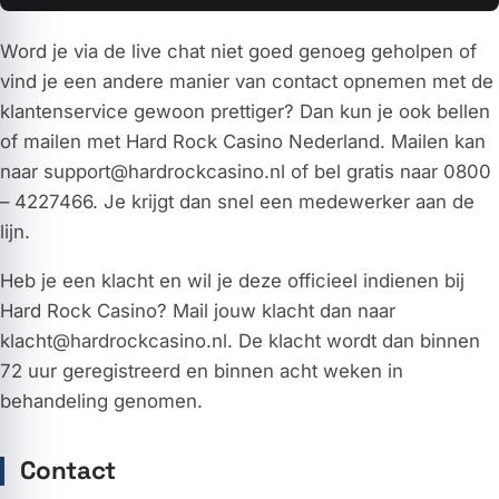
Word je via de live chat niet goed genoeg geholpen of
vind je een andere manier van contact opnemen met de
klantenservice gewoon prettiger? Dan kun je ook bellen
of mailen met Hard Rock Casino Nederland. Mailen kan
naar support@hardrockcasino.nl of bel gratis naar 0800
– 4227466. Je krijgt dan snel een medewerker aan de
lijn.
Heb je een klacht en wil je deze officieel indienen bij
Hard Rock Casino? Mail jouw klacht dan naar
klacht@hardrockcasino.nl. De klacht wordt dan binnen
72 uur geregistreerd en binnen acht weken in
behandeling genomen.
Contact