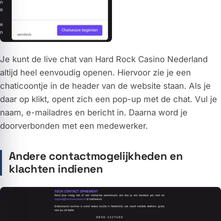
Je kunt de live chat van Hard Rock Casino Nederland
altijd heel eenvoudig openen. Hiervoor zie je een
chaticoontje in de header van de website staan. Als je
daar op klikt, opent zich een pop-up met de chat. Vul je
naam, e-mailadres en bericht in. Daarna word je
doorverbonden met een medewerker.
Andere contactmogelijkheden en
klachten indienen