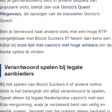
Als je geïnteresseerd bent in andere sequels van
populaire slots, bekijk dan ook
Gonzo’s Quest
Megaways
, de opvolger van de klassieker Gonzo’s
Quest.
Ben je benieuwd naar andere slots met een hoge RTP
vergelijkbaar met Blood Suckers II? Neem dan eens een
kijkje bij
onze lijst met casino’s met hoge winkans
om de
beste opties te vinden.
Verantwoord spelen bij legale
aanbieders
Bij het spelen van Blood Suckers II of andere online
slots is het belangrijk om altijd verantwoord te spelen.
Speel alleen bij legale Nederlandse casino’s met een
Ksa-vergunning, waar je verzekerd bent van veilig en
eerlijk spelen. Vergeet niet dat gokken alleen bedoeld is