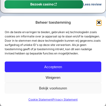
Bezoek casino
Lees review
Beheer toestemming
One Casino
NR
Om de beste ervaringen te bieden, gebruiken wij technologieën zoals
2
Ksa-vergund sinds 2022
cookies om informatie over je apparaat op te slaan en/of te raadplegen.
Bekend om de no deposit
9,3
Door in te stemmen met deze technologieën kunnen wij gegevens zoals
/10
welkomstbonus
surfgedrag of unieke ID's op deze site verwerken. Als je geen
toestemming geeft of je toestemming intrekt, kan dit een nadelige
Aantrekkelijk loyaliteitsprogramma:
UITSTEKEND
invloed hebben op bepaalde functies en mogelijkheden.
Club One
Mastercard
Visa
iDEAL
Accepteren
€ 10 Gratis Bonusgeld
WELKOMSTBONUS
Weigeren
Bezoek casino
Lees review
Bekijk voorkeuren
Cookie Statement
Privacy Statement
711 Casino