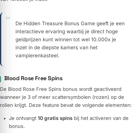
De Hidden Treasure Bonus Game geeft je een
interactieve ervaring waarbij je direct hoge
geldprijzen kunt winnen tot wel 10.000x je
inzet in de diepste kamers van het
vampierenkasteel.
Blood Rose Free Spins
De Blood Rose Free Spins bonus wordt geactiveerd
wanneer je 3 of meer scattersymbolen (rozen) op de
rollen krijgt. Deze feature bevat de volgende elementen:
Je ontvangt
10 gratis spins
bij het activeren van de
bonus.