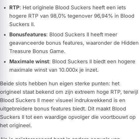
RTP
: Het originele Blood Suckers heeft een iets
hogere RTP van 98,0% tegenover 96,94% in Blood
Suckers II.
Bonusfeatures
: Blood Suckers II heeft meer
geavanceerde bonus features, waaronder de Hidden
Treasure Bonus Game.
Maximale winst
: Blood Suckers II biedt een hogere
maximale winst van 10.000x je inzet.
Beide slots hebben hun eigen sterke punten: het
origineel staat bekend om zijn extreem hoge RTP, terwijl
Blood Suckers II meer visueel indrukwekkend is en
uitgebreidere bonus features biedt. Dit maakt Blood
Suckers II tot een waardige opvolger die voortbouwt op
het origineel.