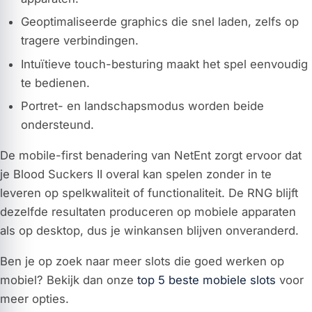
Geoptimaliseerde graphics die snel laden, zelfs op
tragere verbindingen.
Intuïtieve touch-besturing maakt het spel eenvoudig
te bedienen.
Portret- en landschapsmodus worden beide
ondersteund.
De mobile-first benadering van NetEnt zorgt ervoor dat
je Blood Suckers II overal kan spelen zonder in te
leveren op spelkwaliteit of functionaliteit. De RNG blijft
dezelfde resultaten produceren op mobiele apparaten
als op desktop, dus je winkansen blijven onveranderd.
Ben je op zoek naar meer slots die goed werken op
mobiel? Bekijk dan onze
top 5 beste mobiele slots
voor
meer opties.