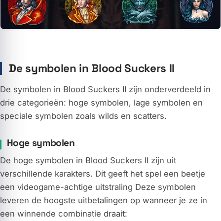
De symbolen in Blood Suckers II
De symbolen in Blood Suckers II zijn onderverdeeld in
drie categorieën: hoge symbolen, lage symbolen en
speciale symbolen zoals wilds en scatters.
Hoge symbolen
De hoge symbolen in Blood Suckers II zijn uit
verschillende karakters. Dit geeft het spel een beetje
een videogame-achtige uitstraling Deze symbolen
leveren de hoogste uitbetalingen op wanneer je ze in
een winnende combinatie draait: