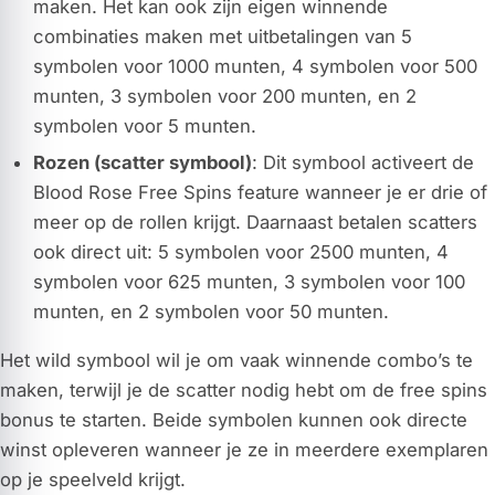
maken. Het kan ook zijn eigen winnende
combinaties maken met uitbetalingen van 5
symbolen voor 1000 munten, 4 symbolen voor 500
munten, 3 symbolen voor 200 munten, en 2
symbolen voor 5 munten.
Rozen (scatter symbool)
: Dit symbool activeert de
Blood Rose Free Spins feature wanneer je er drie of
meer op de rollen krijgt. Daarnaast betalen scatters
ook direct uit: 5 symbolen voor 2500 munten, 4
symbolen voor 625 munten, 3 symbolen voor 100
munten, en 2 symbolen voor 50 munten.
Het wild symbool wil je om vaak winnende combo’s te
maken, terwijl je de scatter nodig hebt om de free spins
bonus te starten. Beide symbolen kunnen ook directe
winst opleveren wanneer je ze in meerdere exemplaren
op je speelveld krijgt.