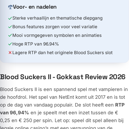
Voor- en nadelen
Sterke verhaallijn en thematische diepgang
Bonus features zorgen voor veel variatie
Mooi vormgegeven symbolen en animaties
Hoge RTP van 96.94%
Lagere RTP dan het originele Blood Suckers slot
Blood Suckers II - Gokkast Review 2026
Blood Suckers II is een spannend spel met vampieren in
de hoofdrol. Het spel van NetEnt komt uit 2017 en is tot
op de dag van vandaag populair. De slot heeft een
RTP
van 96,94%
en je speelt met een inzet tussen de €
0,25 en € 250 per spin. Let op: speel dit spel alleen bij
legale online casino’s met een vergunning van de