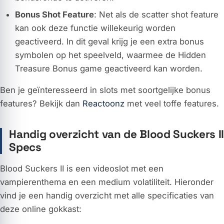
Bonus Shot Feature
: Net als de scatter shot feature
kan ook deze functie willekeurig worden
geactiveerd. In dit geval krijg je een extra bonus
symbolen op het speelveld, waarmee de Hidden
Treasure Bonus game geactiveerd kan worden.
Ben je geïnteresseerd in slots met soortgelijke bonus
features? Bekijk dan
Reactoonz
met veel toffe features.
Handig overzicht van de Blood Suckers II
Specs
Blood Suckers II is een videoslot met een
vampierenthema en een medium volatiliteit. Hieronder
vind je een handig overzicht met alle specificaties van
deze online gokkast: