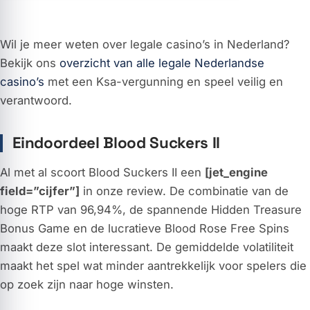
Wil je meer weten over legale casino’s in Nederland?
Bekijk ons
overzicht van alle legale Nederlandse
casino’s
met een Ksa-vergunning en speel veilig en
verantwoord.
Eindoordeel Blood Suckers II
Al met al scoort Blood Suckers II een
[jet_engine
field=”cijfer”]
in onze review. De combinatie van de
hoge RTP van 96,94%, de spannende Hidden Treasure
Bonus Game en de lucratieve Blood Rose Free Spins
maakt deze slot interessant. De gemiddelde volatiliteit
maakt het spel wat minder aantrekkelijk voor spelers die
op zoek zijn naar hoge winsten.