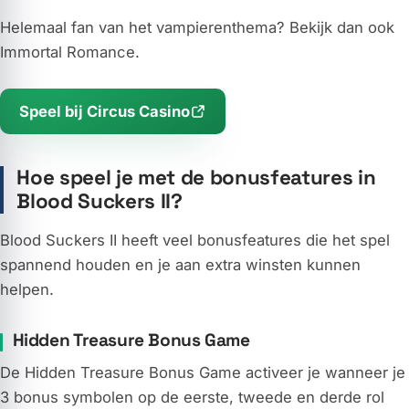
Helemaal fan van het vampierenthema? Bekijk dan ook
Immortal Romance.
Speel bij Circus Casino
Hoe speel je met de bonusfeatures in
Blood Suckers II?
Blood Suckers II heeft veel bonusfeatures die het spel
spannend houden en je aan extra winsten kunnen
helpen.
Hidden Treasure Bonus Game
De Hidden Treasure Bonus Game activeer je wanneer je
3 bonus symbolen op de eerste, tweede en derde rol