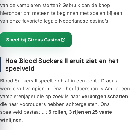
van de vampieren storten? Gebruik dan de knop
hieronder om meteen te beginnen met spelen bij een
van onze favoriete legale Nederlandse casino’s.
Speel bij Circus Casino
Hoe Blood Suckers II eruit ziet en het
speelveld
Blood Suckers II speelt zich af in een echte Dracula-
wereld vol vampieren. Onze hoofdpersoon is Amilia, een
vampierenjager die op zoek is naar
verborgen schatten
die haar voorouders hebben achtergelaten. Ons
speelveld bestaat uit
5 rollen, 3 rijen en 25 vaste
winlijnen
.