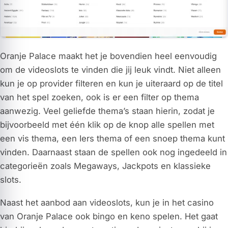
Oranje Palace maakt het je bovendien heel eenvoudig
om de videoslots te vinden die jij leuk vindt. Niet alleen
kun je op provider filteren en kun je uiteraard op de titel
van het spel zoeken, ook is er een filter op thema
aanwezig. Veel geliefde thema’s staan hierin, zodat je
bijvoorbeeld met één klik op de knop alle spellen met
een vis thema, een Iers thema of een snoep thema kunt
vinden. Daarnaast staan de spellen ook nog ingedeeld in
categorieën zoals Megaways, Jackpots en klassieke
slots.
Naast het aanbod aan videoslots, kun je in het casino
van Oranje Palace ook bingo en keno spelen. Het gaat