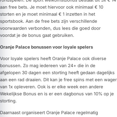
aan free bets. Je moet hiervoor ook minimaal € 10
storten en je moet minimaal € 1 inzetten in het
sportsbook. Aan de free bets zijn verschillende
voorwaarden verbonden, dus lees die goed door
voordat je de bonus gaat gebruiken.
Oranje Palace bonussen voor loyale spelers
Voor loyale spelers heeft Oranje Palace ook diverse
bonussen. Zo mag iedereen van 24+ die in de
afgelopen 30 dagen een storting heeft gedaan dagelijks
aan een rad draaien. Dit kan je free spins met een wager
van 1x opleveren. Ook is er elke week een andere
Wekelijkse Bonus en is er een dagbonus van 10% op je
storting.
Daarnaast organiseert Oranje Palace regelmatig