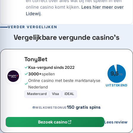
en correct over alles wat bij het spelen in een
online casino komt kijken.
Lees hier meer over
Lidewij
.
VERDER VERGELIJKEN
Vergelijkbare vergunde casino’s
TonyBet
Ksa-vergund sinds 2022
9,5
3000+
spellen
/10
Online casino met beste marktanalyse
UITSTEKEND
Nederland
Mastercard
Visa
iDEAL
150 gratis spins
WELKOMSTBONUS
Bezoek casino
Lees review