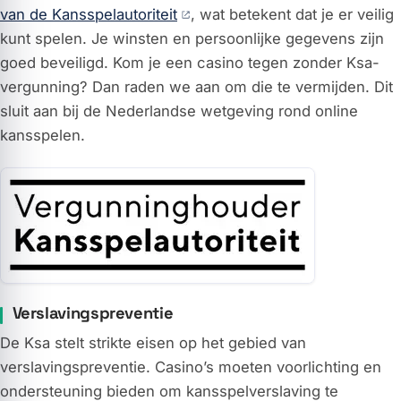
van de Kansspelautoriteit
, wat betekent dat je er veilig
kunt spelen. Je winsten en persoonlijke gegevens zijn
goed beveiligd. Kom je een casino tegen zonder Ksa-
vergunning? Dan raden we aan om die te vermijden. Dit
sluit aan bij de Nederlandse wetgeving rond online
kansspelen.
Verslavingspreventie
De Ksa stelt strikte eisen op het gebied van
verslavingspreventie. Casino’s moeten voorlichting en
ondersteuning bieden om kansspelverslaving te