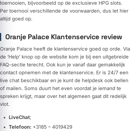
toernooien, bijvoorbeeld op de exclusieve HPG slots.
Per toernooi verschillende de voorwaarden, dus let hier
altijd goed op.
Oranje Palace Klantenservice review
Oranje Palace heeft de klantenservice goed op orde. Via
de ‘Help’ knop op de website kom je bij een uitgebreide
FAQ-sectie terecht. Ook kun je vanaf daar gemakkelijk
contact opnemen met de klantenservice. Er is 24/7 een
live chat beschikbaar en je kunt de helpdesk ook bellen
of mailen. Soms duurt het even voordat je iemand te
spreken krijgt, maar over het algemeen gaat dit redelijk
vlot.
LiveChat
;
Telefoon:
+3185 – 4019429