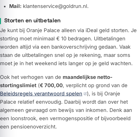
Mail:
klantenservice@goldrun.nl.
Storten en uitbetalen
Je kunt bij Oranje Palace alleen via iDeal geld storten. Je
storting moet minimaal € 10 bedragen. Uitbetalingen
worden altijd via een bankoverschrijving gedaan. Vaak
staan de uitbetalingen snel op je rekening, maar soms
moet je in het weekend iets langer op je geld wachten.
Ook het verhogen van de
maandelijkse netto-
stortingslimiet
(
€ 700,00
, verplicht op grond van de
Beleidsregels verantwoord spelen
), is bij Oranje
Palace relatief eenvoudig. Daarbij wordt dan over het
algemeen gevraagd om bewijs van inkomen. Denk aan
een loonstrook, een vermogenspositie of bijvoorbeeld
een pensioenoverzicht.