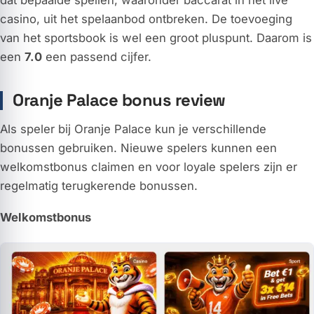
casino, uit het spelaanbod ontbreken. De toevoeging
van het sportsbook is wel een groot pluspunt. Daarom is
een
7.0
een passend cijfer.
Oranje Palace bonus review
Als speler bij Oranje Palace kun je verschillende
bonussen gebruiken. Nieuwe spelers kunnen een
welkomstbonus claimen en voor loyale spelers zijn er
regelmatig terugkerende bonussen.
Welkomstbonus