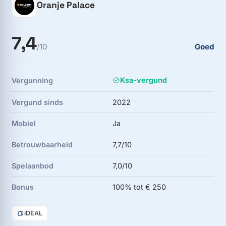
Oranje Palace
7,4
/10
Goed
Ksa-vergund
Vergunning
Vergund sinds
2022
Mobiel
Ja
Betrouwbaarheid
7,7/10
Spelaanbod
7,0/10
Bonus
100% tot € 250
iDEAL