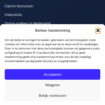
Casino bonussen
Videoslots
Online gokken in Nederland
Beheer toestemming
Gokinformatie & tips
Om de beste ervaringen te bieden, gebruiken wij technologieën zoals
Casino blogs
cookies om informatie over je apparaat op te slaan en/of te raadplegen.
Door in te stemmen met deze technologieën kunnen wij gegevens zoals
surfgedrag of unieke ID's op deze site verwerken. Als je geen
toestemming geeft of je toestemming intrekt, kan dit een nadelige
invloed hebben op bepaalde functies en mogelijkheden.
Werkt uitsluitend met Ksa-vergunde casino's
Accepteren
Wat kost gokken jou?
18+
Stop op tijd
Weigeren
Bekijk voorkeuren