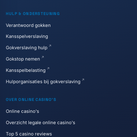
HULP & ONDERSTEUNING
Verantwoord gokken
Kansspelverslaving
Gokverslaving hulp
Gokstop nemen
Kansspelbelasting
Hulporganisaties bij gokverslaving
OVER ONLINE CASINO'S
Online casino's
Overzicht legale online casino's
Top 5 casino reviews