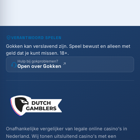
VERANTWOORD SPELEN
Gokken kan verslavend zijn. Speel bewust en alleen met
geld dat je kunt missen. 18+.
Hulp bij gokproblemen?
Open over Gokken
Onafhankelijke vergelijker van legale online casino's in
Nederland. Wij tonen uitsluitend casino's met een